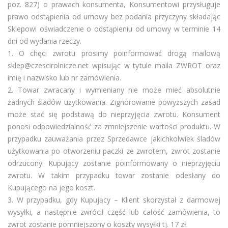
poz. 827) o prawach konsumenta, Konsumentowi przysługuje
prawo odstąpienia od umowy bez podania przyczyny składając
Sklepowi oświadczenie o odstąpieniu od umowy w terminie 14
dni od wydania rzeczy.
1. O chęci zwrotu prosimy poinformować drogą mailową
sklep@czescirolnicze.net wpisując w tytule maila ZWROT oraz
imię i nazwisko lub nr zamówienia.
2. Towar zwracany i wymieniany nie może mieć absolutnie
żadnych śladów użytkowania. Zignorowanie powyższych zasad
może stać się podstawą do nieprzyjęcia zwrotu. Konsument
ponosi odpowiedzialność za zmniejszenie wartości produktu. W
przypadku zauważania przez Sprzedawce jakichkolwiek śladów
użytkowania po otworzeniu paczki ze zwrotem, zwrot zostanie
odrzucony. Kupujący zostanie poinformowany o nieprzyjęciu
zwrotu. W takim przypadku towar zostanie odesłany do
Kupującego na jego koszt.
3. W przypadku, gdy Kupujący – Klient skorzystał z darmowej
wysyłki, a następnie zwrócił część lub całość zamówienia, to
zwrot zostanie pomniejszony o koszty wysyłki tj. 17 zł.