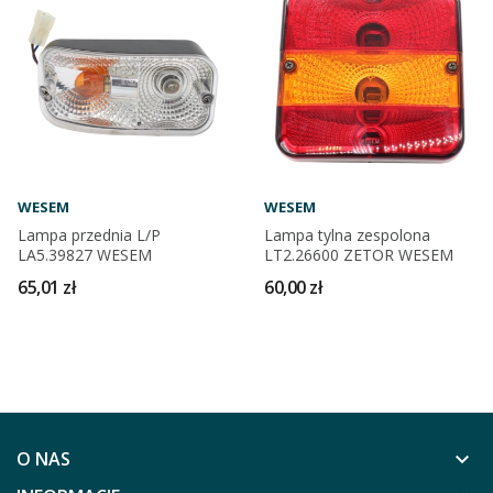
WESEM
WESEM
Lampa przednia L/P
Lampa tylna zespolona
LA5.39827 WESEM
LT2.26600 ZETOR WESEM
65,01 zł
60,00 zł
O NAS
keyboard_arrow_down