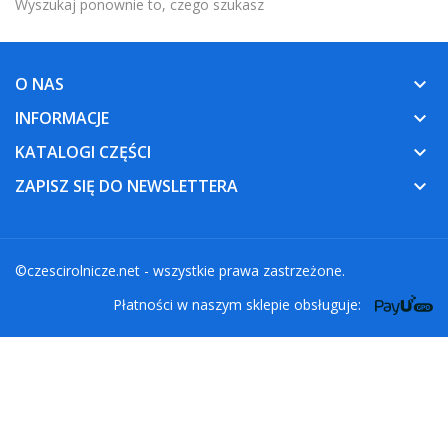
Wyszukaj ponownie to, czego szukasz
O NAS
keyboard_arrow_down
INFORMACJE
keyboard_arrow_down
KATALOGI CZĘŚCI
keyboard_arrow_down
ZAPISZ SIĘ DO NEWSLETTERA
keyboard_arrow_down
©
czescirolnicze.net
- wszystkie prawa zastrzeżone.
Płatności w naszym sklepie obsługuje: