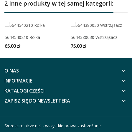
2 inne produkty w tej samej kategorii:
5644540210 Rolka
5644380030 Wstrząsacz
65,00 zł
75,00 zł
O NAS
keyboard_arrow_down
INFORMACJE
keyboard_arrow_down
KATALOGI CZĘŚCI
keyboard_arrow_down
ZAPISZ SIĘ DO NEWSLETTERA
keyboard_arrow_down
©
czescirolnicze.net
- wszystkie prawa zastrzeżone.