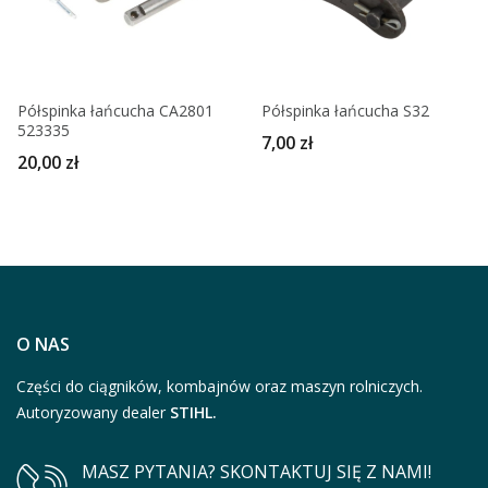
Półspinka łańcucha CA2801
Półspinka łańcucha S32
523335
7,00 zł
20,00 zł
O NAS
Części do ciągników, kombajnów oraz maszyn rolniczych.
Autoryzowany dealer
STIHL.
MASZ PYTANIA? SKONTAKTUJ SIĘ Z NAMI!