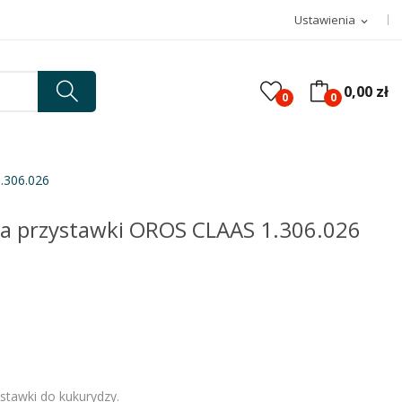
Ustawienia
expand_more
0,00 zł
0
0
.306.026
a przystawki OROS CLAAS 1.306.026
stawki do kukurydzy.