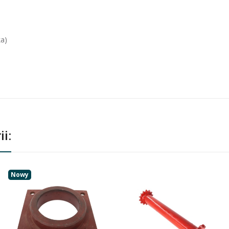
a)
i:
Nowy