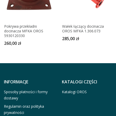
Pokrywa przekładni
Wałek łączący docinacza
docinacza MFKA OROS
OROS MFKA 1.306.073
5930120330
285,00 zł
260,00 zł
INFORMACJE
KATALOGI CZĘŚCI
Sposoby płatności i formy
Katalogi OROS
dostawy
Regulamin oraz polityka
prywatności