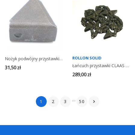
ROLLON SOLID
Nożyk podwójny przystawki GERINGHOFF 001901
Łańcuch przystawki CLAAS 8 zabieraków 692126
31,50 zł
289,00 zł
…
1
2
3
50
