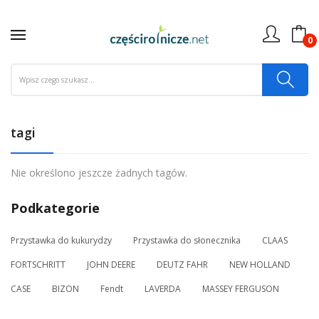
0
tagi
Nie określono jeszcze żadnych tagów.
Podkategorie
Przystawka do kukurydzy
Przystawka do słonecznika
CLAAS
FORTSCHRITT
JOHN DEERE
DEUTZ FAHR
NEW HOLLAND
CASE
BIZON
Fendt
LAVERDA
MASSEY FERGUSON