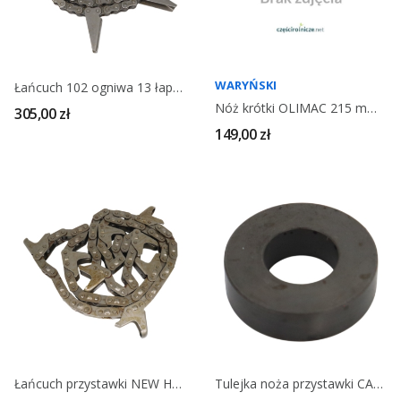
WARYŃSKI
Łańcuch 102 ogniwa 13 łapek OROS Sun 1.331.555
Nóż krótki OLIMAC 215 mm WARYŃSKI 16061
305,00 zł
149,00 zł
Łańcuch przystawki NEW HOLLAND 76 ogniw 84977231
Tulejka noża przystawki CAPELLO 03.2021.03