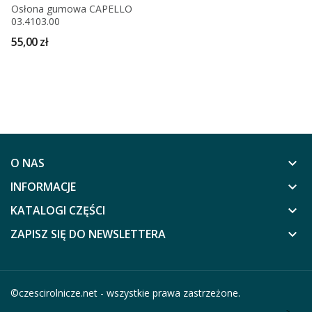
Osłona gumowa CAPELLO
03.4103.00
55,00 zł
O NAS
keyboard_arrow_down
INFORMACJE
keyboard_arrow_down
KATALOGI CZĘŚCI
keyboard_arrow_down
ZAPISZ SIĘ DO NEWSLETTERA
keyboard_arrow_down
©
czescirolnicze.net
- wszystkie prawa zastrzeżone.