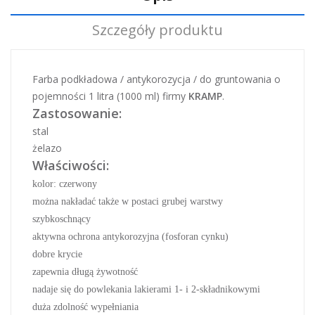
Szczegóły produktu
Farba podkładowa / antykorozycja / do gruntowania o
pojemności 1 litra (1000 ml) firmy
KRAMP
.
Zastosowanie:
stal
żelazo
Właściwości:
kolor: czerwony
można nakładać także w postaci grubej warstwy
szybkoschnący
aktywna ochrona antykorozyjna (fosforan cynku)
dobre krycie
zapewnia długą żywotność
nadaje się do powlekania lakierami 1- i 2-składnikowymi
d
uża zdolność wypełniania