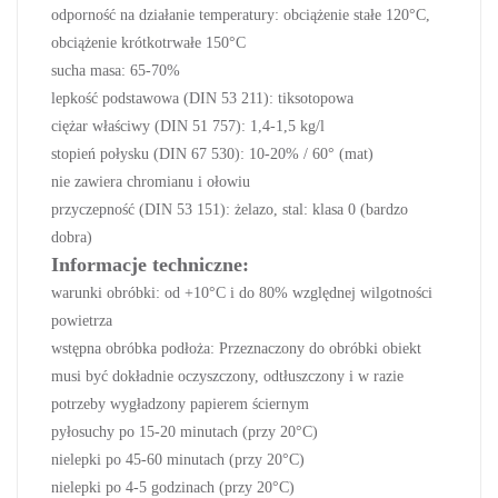
odporność na działanie temperatury: obciążenie stałe 120°C,
obciążenie krótkotrwałe 150°C
s
ucha masa: 65-70%
l
epkość podstawowa (DIN 53 211): tiksotopowa
c
iężar właściwy (DIN 51 757): 1,4-1,5 kg/l
s
topień połysku (DIN 67 530): 10-20% / 60° (mat)
n
ie zawiera chromianu i ołowiu
p
rzyczepność (DIN 53 151): żelazo, stal: klasa 0 (bardzo
dobra)
Informacje techniczne:
warunki obróbki: od +10°C i do 80% względnej wilgotności
powietrza
wstępna obróbka podłoża: Przeznaczony do obróbki obiekt
musi być dokładnie oczyszczony, odtłuszczony i w razie
potrzeby wygładzony papierem ściernym
p
yłosuchy po 15-20 minutach (przy 20°C)
n
ielepki po 45-60 minutach (przy 20°C)
n
ielepki po 4-5 godzinach (przy 20°C)