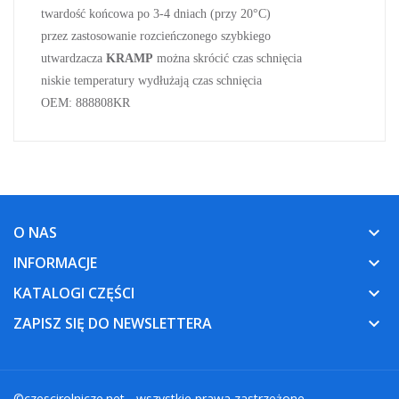
t
wardość końcowa po 3-4 dniach (przy 20°C)
p
rzez zastosowanie rozcieńczonego szybkiego
utwardzacza
KRAMP
można skrócić czas schnięcia
n
iskie temperatury wydłużają czas
schnięcia
OEM: 888808KR
O NAS
keyboard_arrow_down
INFORMACJE
keyboard_arrow_down
KATALOGI CZĘŚCI
keyboard_arrow_down
ZAPISZ SIĘ DO NEWSLETTERA
keyboard_arrow_down
©
czescirolnicze.net
- wszystkie prawa zastrzeżone.