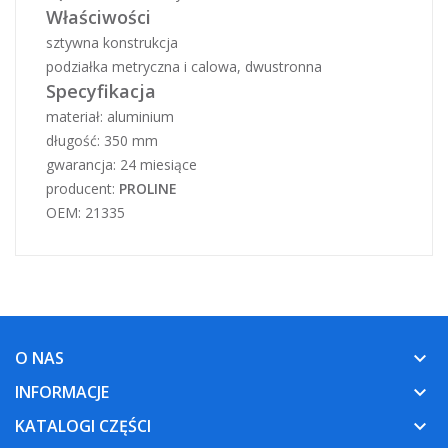
Właściwości
sztywna konstrukcja
podziałka metryczna i calowa, dwustronna
Specyfikacja
materiał: aluminium
długość: 350 mm
gwarancja: 24 miesiące
producent:
PROLINE
OEM: 21335
O NAS
keyboard_arrow_down
INFORMACJE
keyboard_arrow_down
KATALOGI CZĘŚCI
keyboard_arrow_down