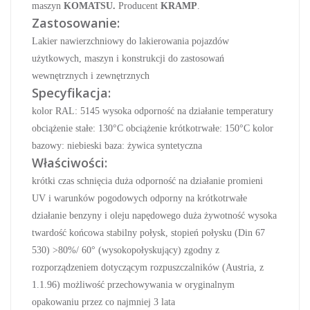
maszyn
KOMATSU.
Producent
KRAMP
.
Zastosowanie:
L
akier nawierzchniowy do lakierowania pojazdów
użytkowych, maszyn i konstrukcji do zastosowań
wewnętrznych i zewnętrznych
Specyfikacja:
kolor RAL: 5145
w
ysoka odporność na działanie temperatury
o
bciążenie stałe: 130°C
o
bciążenie krótkotrwałe: 150°C
kolor
bazowy: niebieski
baza: żywica syntetyczna
Właściwości:
k
rótki czas schnięcia
d
uża odporność na działanie promieni
UV i warunków pogodowych
o
dporny na krótkotrwałe
działanie benzyny i oleju napędowego
d
uża żywotność
w
ysoka
twardość końcowa
s
tabilny połysk, stopień połysku (Din 67
530) >80%/ 60° (wysokopołyskujący)
z
godny z
rozporządzeniem dotyczącym rozpuszczalników (Austria, z
1.1.96)
m
ożliwość przechowywania w oryginalnym
opakowaniu przez co najmniej 3 lata