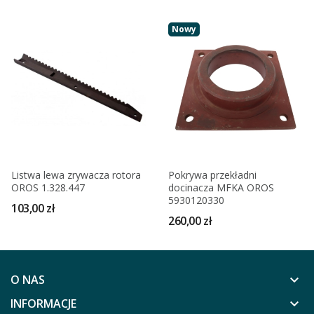
Nowy
Listwa lewa zrywacza rotora
Pokrywa przekładni
OROS 1.328.447
docinacza MFKA OROS
5930120330
103,00 zł
260,00 zł
O NAS
keyboard_arrow_down
INFORMACJE
keyboard_arrow_down