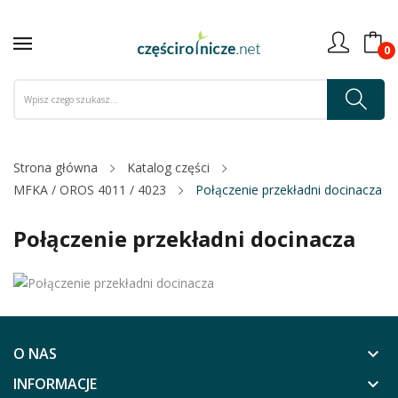
0
Strona główna
Katalog części
MFKA / OROS 4011 / 4023
Połączenie przekładni docinacza
Połączenie przekładni docinacza
O NAS
keyboard_arrow_down
INFORMACJE
keyboard_arrow_down