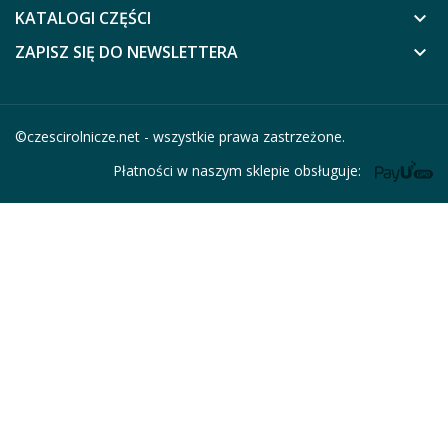
KATALOGI CZĘŚCI
keyboard_arrow_down
ZAPISZ SIĘ DO NEWSLETTERA
keyboard_arrow_down
©
czescirolnicze.net
- wszystkie prawa zastrzeżone.
Płatności w naszym sklepie obsługuje: