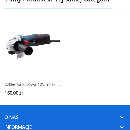
Szlifierka kątowa 125 mm 600W - TRYTON
160,00 zł
O NAS
keyboard_arrow_down
INFORMACJE
keyboard_arrow_down