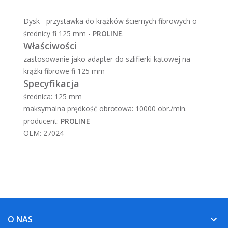
Dysk - przystawka do krążków ściernych fibrowych o
średnicy fi 125 mm -
PROLINE
.
Właściwości
zastosowanie jako adapter do szlifierki kątowej na
krążki fibrowe fi 125 mm
Specyfikacja
średnica: 125 mm
maksymalna prędkość obrotowa: 10000 obr./min.
producent:
PROLINE
OEM: 27024
O NAS
keyboard_arrow_down