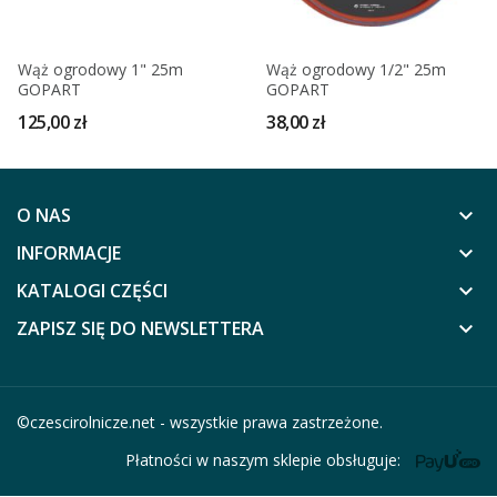
Wąż ogrodowy 1" 25m
Wąż ogrodowy 1/2" 25m
GOPART
GOPART
125,00 zł
38,00 zł
O NAS
keyboard_arrow_down
INFORMACJE
keyboard_arrow_down
KATALOGI CZĘŚCI
keyboard_arrow_down
ZAPISZ SIĘ DO NEWSLETTERA
keyboard_arrow_down
©
czescirolnicze.net
- wszystkie prawa zastrzeżone.
Płatności w naszym sklepie obsługuje: