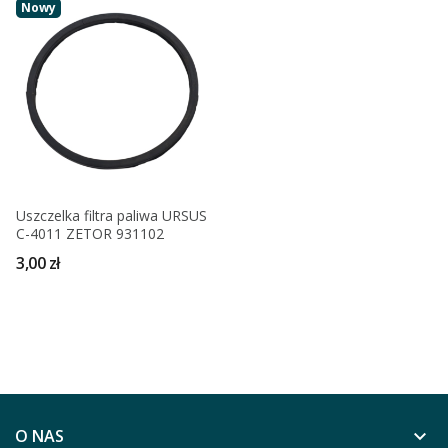
Nowy
Uszczelka filtra paliwa URSUS
C-4011 ZETOR 931102
3,00 zł
O NAS
keyboard_arrow_down