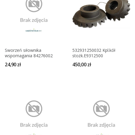
Sworzeń siłownika
532931250032 Kpl.kół
wspomagania 84276002
stożk.E9312500
24,90 zł
450,00 zł