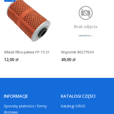
Wkład filtra paliwa FP-15.31
Wspornik 80277034
12,00 zł
49,00 zł
INFORMACJE
KATALOGI CZĘŚCI
Sposoby płatności i formy
Katalogi OROS
dostawy