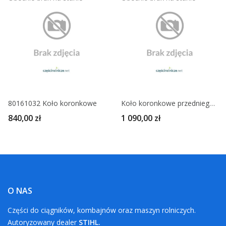
80161032 Koło koronkowe
Koło koronkowe przedniego napędu C-385 88175016
840,00 zł
1 090,00 zł
O NAS
Części do ciągników, kombajnów oraz maszyn rolniczych.
Autoryzowany dealer
STIHL.