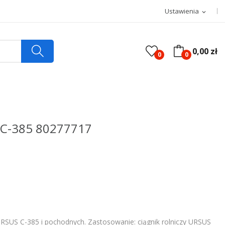
Ustawienia
expand_more
0,00 zł
0
0
 C-385 80277717
URSUS C-385 i pochodnych. Zastosowanie: ciągnik rolniczy URSUS