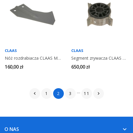
CLAAS
CLAAS
Nóż rozdrabiacza CLAAS Multimaster 651840 ORYGINAŁ
Segment zrywacza CLAAS Multimaster 651754 ORYGINAŁ
160,00 zł
650,00 zł
…
1
2
3
11


O NAS
keyboard_arrow_down