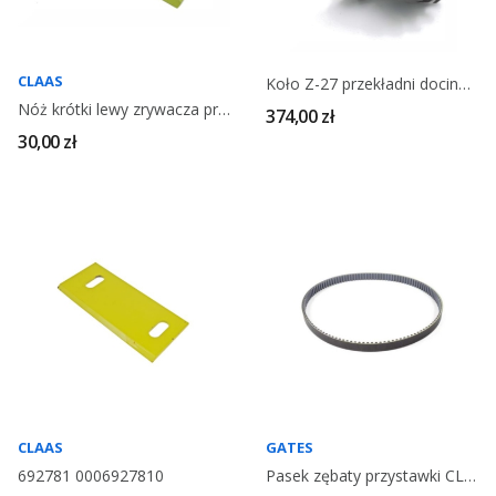
CLAAS
Koło Z-27 przekładni docinacza przystawki
Nóż krótki lewy zrywacza przystawki CLAAS 692780
374,00 zł
30,00 zł
CLAAS
GATES
692781 0006927810
Pasek zębaty przystawki CLAAS GATES 695610