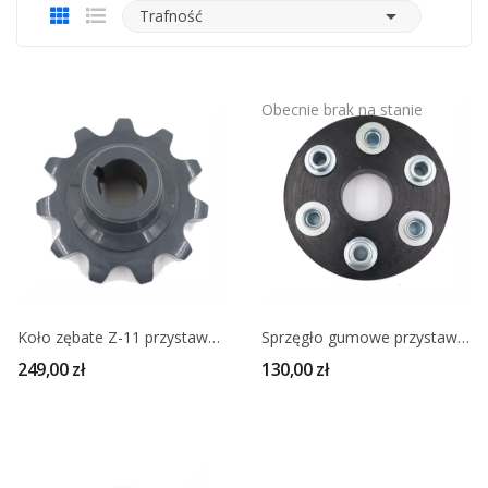

Trafność
Obecnie brak na stanie
Koło zębate Z-11 przystawki kukurydzy CLAAS 994305
Sprzęgło gumowe przystawki do kukurydzy CLAAS
249,00 zł
130,00 zł