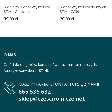
Specjalny środek czyszczący
Środek czyszczący do myjek
STIHL Varioclean
STIHL CC30
39,00 zł
20,00 zł
O NAS
Części do ciągników, kombajnów oraz maszyn rolniczych.
Autoryzowany dealer
STIHL.
MASZ PYTANIA? SKONTAKTUJ SIĘ Z NAMI!
665 536 632
sklep@czescirolnicze.net