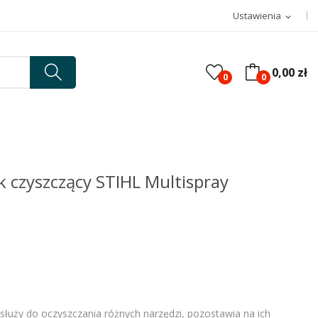
Ustawienia
expand_more
0,00 zł
0
0
 czyszczący STIHL Multispray
służy do oczyszczania różnych narzędzi, pozostawia na ich