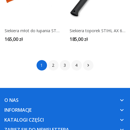
Siekiera młot do łupania STIHL AX 30 C 3kg
Siekiera toporek STIHL AX 6 P
165,00 zł
185,00 zł
1
2
3
4

O NAS
keyboard_arrow_down
INFORMACJE
keyboard_arrow_down
KATALOGI CZĘŚCI
keyboard_arrow_down
ZAPISZ SIĘ DO NEWSLETTERA