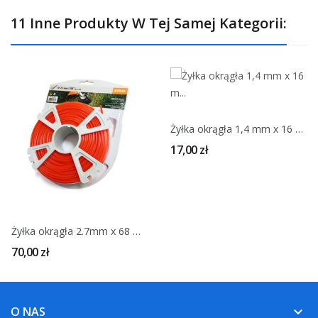
11 Inne Produkty W Tej Samej Kategorii:
Żyłka okrągła 1,4 mm x 16 m STIHL
17,00 zł
Żyłka okrągła 2.7mm x 68 m STIHL
70,00 zł
O NAS
keyboard_arrow_down