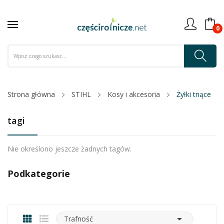
0
Strona główna
STIHL
Kosy i akcesoria
Żyłki tnące
tagi
Nie określono jeszcze żadnych tagów.
Podkategorie

Trafność