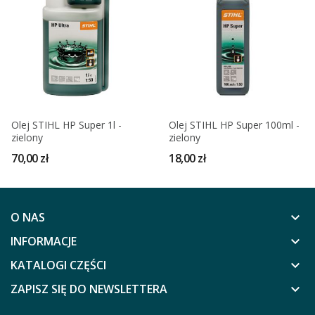
Olej STIHL HP Super 1l -
Olej STIHL HP Super 100ml -
zielony
zielony
70,00 zł
18,00 zł
O NAS
keyboard_arrow_down
INFORMACJE
keyboard_arrow_down
KATALOGI CZĘŚCI
keyboard_arrow_down
ZAPISZ SIĘ DO NEWSLETTERA
keyboard_arrow_down