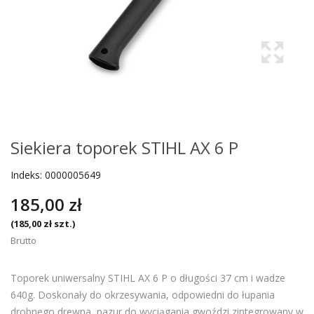
Siekiera toporek STIHL AX 6 P
Indeks:
0000005649
185,00 zł
(185,00 zł szt.)
Brutto
Toporek uniwersalny STIHL AX 6 P o długości 37 cm i wadze
640g. Doskonały do okrzesywania, odpowiedni do łupania
drobnego drewna, pazur do wyciągania gwoździ zintegrowany w