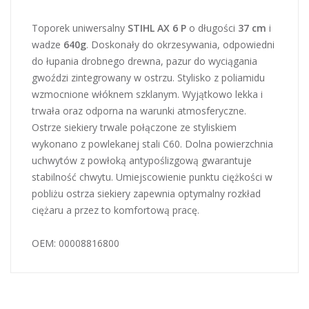
Toporek uniwersalny
STIHL AX 6 P
o długości
37 cm
i
wadze
640g
. Doskonały do okrzesywania, odpowiedni
do łupania drobnego drewna, pazur do wyciągania
gwoździ zintegrowany w ostrzu. Stylisko z poliamidu
wzmocnione włóknem szklanym. Wyjątkowo lekka i
trwała oraz odporna na warunki atmosferyczne.
Ostrze siekiery trwale połączone ze styliskiem
wykonano z powlekanej stali C60. Dolna powierzchnia
uchwytów z powłoką antypoślizgową gwarantuje
stabilność chwytu. Umiejscowienie punktu ciężkości w
pobliżu ostrza siekiery zapewnia optymalny rozkład
ciężaru a przez to komfortową pracę.
OEM: 00008816800