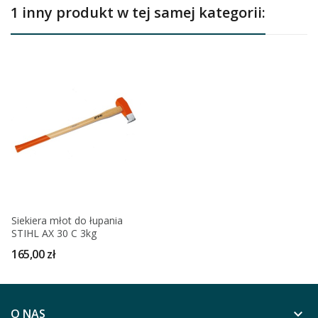
1 inny produkt w tej samej kategorii:
Siekiera młot do łupania
STIHL AX 30 C 3kg
165,00 zł
O NAS
keyboard_arrow_down