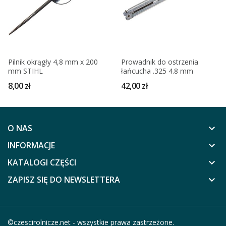
Pilnik okrągły 4,8 mm x 200
Prowadnik do ostrzenia
mm STIHL
łańcucha .325 4.8 mm
8,00 zł
42,00 zł
O NAS
keyboard_arrow_down
INFORMACJE
keyboard_arrow_down
KATALOGI CZĘŚCI
keyboard_arrow_down
ZAPISZ SIĘ DO NEWSLETTERA
keyboard_arrow_down
©
czescirolnicze.net
- wszystkie prawa zastrzeżone.