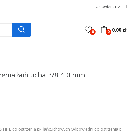
Ustawienia
expand_more
0,00 zł
0
0
zenia łańcucha 3/8 4.0 mm
STIHL do ostrzenia pił łańcuchowych.Odpowiedni do ostrzenia pił