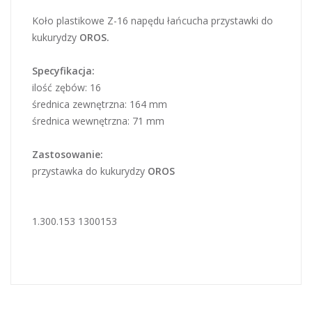
Koło plastikowe Z-16 napędu łańcucha przystawki do
kukurydzy
OROS.
Specyfikacja:
ilość zębów: 16
średnica zewnętrzna: 164 mm
średnica wewnętrzna: 71 mm
Zastosowanie:
przystawka do kukurydzy
OROS
1.300.153 1300153
ZESPÓŁ ZRYWACZY / ROTORÓW
MFKA / OROS 4011 / 4023