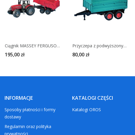
Ciągnik MASSEY FERGUSON 7480 z przyczepą BRUDER
Przyczepa z podwyższonymi burtami WELGER - BRUDER
195,00 zł
80,00 zł
INFORMACJE
KATALOGI CZĘŚCI
Sposoby płatności i formy
Katalogi OROS
dostawy
Regulamin oraz polityka
prywatności