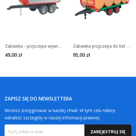
Zabawka - przyczepa wywrotka - BRUDER
Zabawka przyczepa do bel z 8 belami - BRUDER
49,00 zł
95,00 zł
ZAPISZ SIĘ DO NEWSLETTERA
Możesz zrezygnować w każdej chwili. W tym celu należy
odnaleźć szczegóły w naszej informacji prawnej.