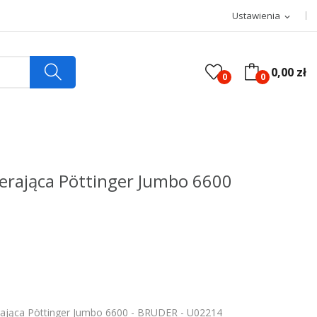
Ustawienia
expand_more
0,00 zł
0
0
erająca Pöttinger Jumbo 6600
ająca Pöttinger Jumbo 6600 - BRUDER - U02214