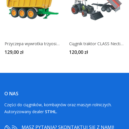
Przyczepa wywrotka trzyosiowa JOSKIN - BRUDER
Ciągnik traktor CLASS Nectic 267 przyczepa BRUDER
129,00 zł
120,00 zł
O NAS
Części do ciągników, kombajnów oraz maszyn rolniczych.
Autoryzowany dealer
STIHL.
MASZ PYTANIA? SKONTAKTUJ SIĘ Z NAMI!